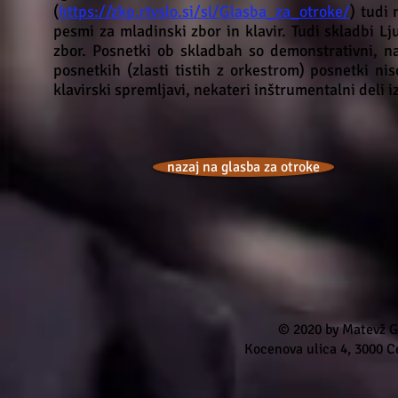
(
https://zkp.rtvslo.si/sl/Glasba_za_otroke/
) tudi 
pesmi za mladinski zbor in klavir. Tudi skladbi L
zbor. Posnetki ob skladbah so demonstrativni, n
posnetkih (zlasti tistih z orkestrom) posnetki ni
klavirski spremljavi, nekateri inštrumentalni deli iz
nazaj na glasba za otroke
© 2020 by Matevž Go
Kocenova ulica 4, 3000 Ce