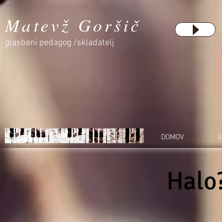
Matevž Goršič
glasbeni pedagog /skladatelj
DOMOV
G
Halo