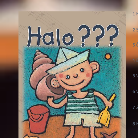
1 
2 
3 
4 
5 
6 
7 
8 