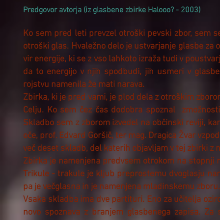
Predgovor avtorja (iz glasbene zbirke Halooo? - 2003)
Ko sem pred leti prevzel otroški pevski zbor, sem se
otroški glas. Hvaležno delo je ustvarjanje glasbe za
vir energije, ki se z vso lahkoto izraža tudi v poustv
da to energijo v njih spodbudi, jih usmeri v glasben
rojstvu namenila že mati narava.
Zbirka, ki je pred vami, je plod dela z otroškim zbo
Celju. Ko sem čez čas dodobra spoznal zmožnosti 
Skladbo sem z zborom izvedel na občinski reviji, kar
oče, prof. Edvard Goršič, ter mag. Dragica Žvar vzpo
več deset skladb, del katerih objavljam v tej zbirki
Zbirka je namenjena predvsem otrokom na stopnji 
Trikule - trakule je kljub preprostemu dvoglasju n
pa je večglasna in je namenjena mladinskemu zboru.
Vsaka skladba ima dve partituri. Eno za učitelja ozir
novo spoznava z branjem glasbenega zapisa. Za s