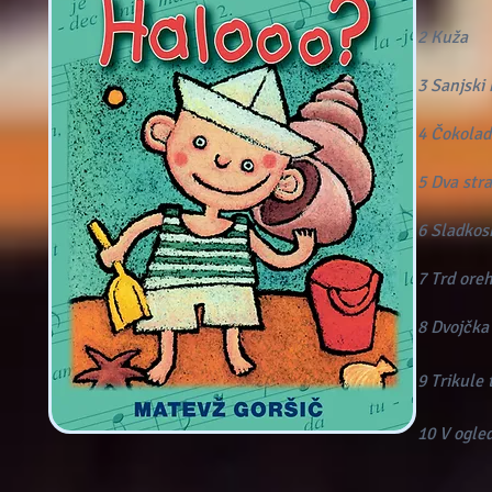
2 Kuža
3 Sanjski 
4 Čokolad
5 Dva stra
6 Sladkos
7 Trd ore
8 Dvojčka
9 Trikule 
10 V ogle