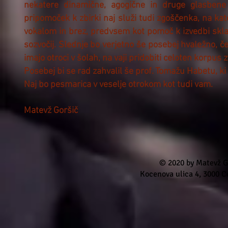
nekatere dinamične, agogične in druge glasbene s
pripomoček k zbirki naj služi tudi zgoščenka, na kat
vokalom in brez, predvsem kot pomoč k izvedbi skla
sozvočij. Slednje bo verjetno še posebej hvaležno, č
imajo otroci v šolah, na vaji pridobiti celoten korpus 
Posebej bi se rad zahvalil še prof. Tomažu Habetu, ki 
Naj bo pesmarica v veselje otrokom kot tudi vam.
Matevž Goršič
© 2020 by Matevž Go
Kocenova ulica 4, 3000 Ce