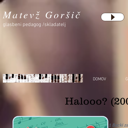
Matevž Goršič
glasbeni pedagog /skladatelj
DOMOV
G
Halooo? (20
1 Backi z